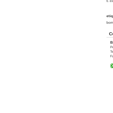
6. e
eti
bom
C
B
P
T
F