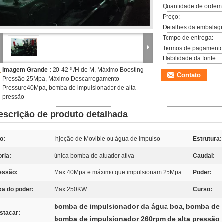
Quantidade de ordem
Preço:
Detalhes da embalag
Tempo de entrega:
Termos de pagamento
Habilidade da fonte:
Imagem Grande :
20-42 ³ /H de M, Máximo Boosting
Contato
Pressão 25Mpa, Máximo Descarregamento
Pressure40Mpa, bomba de impulsionador de alta
pressão
escrição de produto detalhada
o:
Injeção de Movible ou água de impulso
Estrutura:
oria:
única bomba de atuador ativa
Caudal:
essão:
Max.40Mpa e máximo que impulsionam 25Mpa
Poder:
xa do poder:
Max.250KW
Curso:
bomba de impulsionador da água boa
bomba de i
,
stacar:
bomba de impulsionador 260rpm de alta pressão