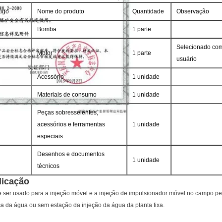
tigo
Nome do produto
Quantidade
Observação
Bomba
1 parte
Selecionado com
Motor
1 parte
usuário
Acessório
1 unidade
Materiais de consumo
1 unidade
Peças sobresselentes,
acessórios e ferramentas
1 unidade
especiais
Desenhos e documentos
1 unidade
técnicos
licação
e
ser usado para a injeção móvel e a injeção de impulsionador móvel no campo pet
ica da água ou sem estação da injeção da água da planta fixa.