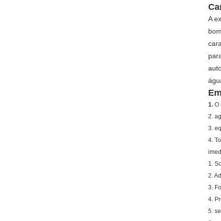
Ca
A e
bomb
cara
par
aut
águ
Em
1.
O 
2. ag
3. e
4. T
imed
1. S
2. A
3. F
4. P
5. s