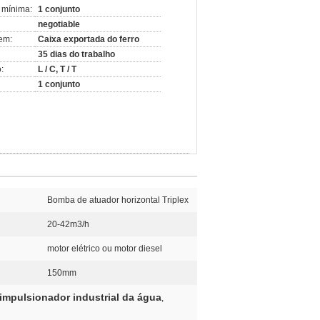
 mínima:
1 conjunto
negotiable
em:
Caixa exportada do ferro
35 dias do trabalho
:
L / C, T / T
1 conjunto
Bomba de atuador horizontal Triplex
20-42m3/h
motor elétrico ou motor diesel
150mm
mpulsionador industrial da água
,