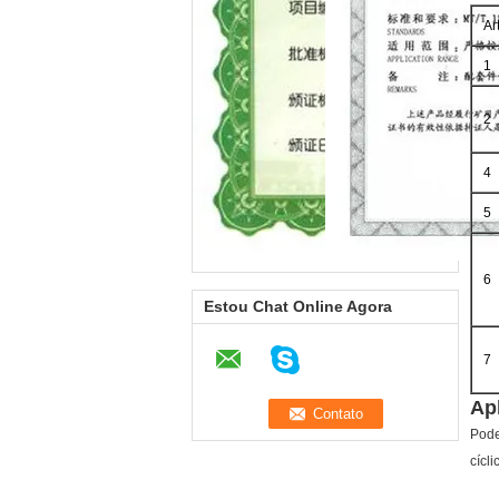
Ar
1
2
4
5
6
Estou Chat Online Agora
7
Ap
Pod
cícl