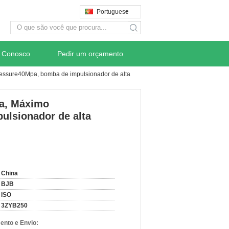
Portuguese
search
e Conosco
Pedir um orçamento
essure40Mpa, bomba de impulsionador de alta
pa, Máximo
lsionador de alta
China
BJB
ISO
3ZYB250
nto e Envio: