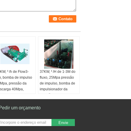
KW, ³ /h de Flow3-
37KW, ³ /H de 1-3M do
, bomba de impulso
fluxo, 25Mpa pressão
Mpa, pressão da
de impulso, bomba de
scarga 40Mpa,
impulsionador da
mba de
pressão da descarga
pulsionador com o
40Mpa para a injeção
ntrolador de
móvel do campo
Pedir um orçamento
mperatura automático
petrolífero
so:
Água de impulso
Aplicação:
Usado para
Envie
 injeção da água
a injeção móvel e a
trutura:
Bomba
injeção de