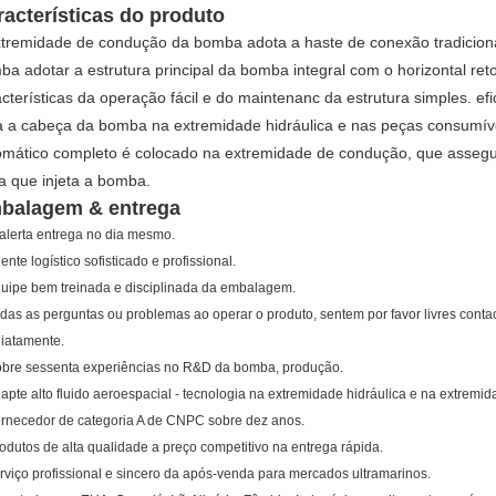
racterísticas do produto
xtremidade de condução da bomba adota a haste de conexão tradiciona
a adotar a estrutura principal da bomba integral com o horizontal ret
cterísticas da operação fácil e do maintenanc da estrutura simples. efi
a a cabeça da bomba na extremidade hidráulica e nas peças consumíve
omático completo é colocado na extremidade de condução, que assegu
a que injeta a bomba.
balagem & entrega
alerta entrega no dia mesmo.
ente logístico sofisticado e profissional.
quipe bem treinada e disciplinada da embalagem.
odas as perguntas ou problemas ao operar o produto, sentem por favor livres conta
iatamente.
obre sessenta experiências no R&D da bomba, produção.
dapte alto fluido aeroespacial - tecnologia na extremidade hidráulica e na extremi
ornecedor de categoria A de CNPC sobre dez anos.
rodutos de alta qualidade a preço competitivo na entrega rápida.
erviço profissional e sincero da após-venda para mercados ultramarinos.