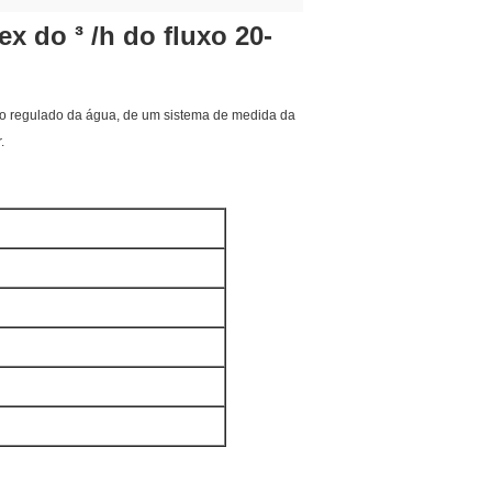
x do ³ /h do fluxo 20-
ção regulado da água, de um sistema de medida da
.