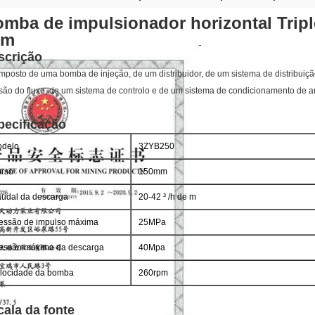
mba de impulsionador horizontal Triple
2m
scrição
mposto de uma bomba de injeção, de um distribuidor, de um sistema de distribui
são do fluxo, de um sistema de controlo e de um sistema de condicionamento de ar
pecificação
delo
3ZYB250
rso
150mm
udal da descarga
20-42 ³ /h de m
essão de impulso máxima
25MPa
essão máxima da descarga
40Mpa
locidade da bomba
260rpm
cala da fonte