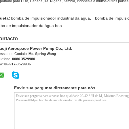
xportado para EUA, Canadá, Irã, Nigéria, Zâmbia, Indonésia e muitos outros países
,
queta:
bomba de impulsionador industrial da água
bomba de impulsio
ba de impulsionador da água boa
ontacto
aoji Aerospace Power Pump Co., Ltd.
essoa de Contato:
Ms. Spring Wang
elefone:
0086 3529980
ax:
86-917-3529936
Envie sua pergunta diretamente para nós