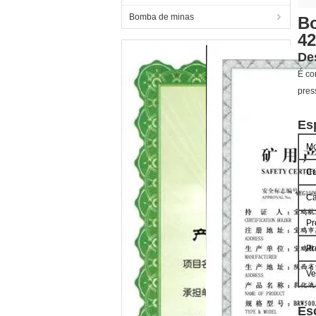
Bomba de minas
Bo
4
De
É co
pres
Es
Mo
Cu
Ca
Pr
Pr
Ve
Es