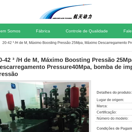
em Somos
Fábrica
Controle de Qualidade
Fal
20-42 ³ /H de M, Máximo Boosting Pressão 25Mpa, Máximo Descarregamento Pr
0-42 ³ /H de M, Máximo Boosting Pressão 25M
escarregamento Pressure40Mpa, bomba de impu
ressão
Detalhes do produto:
Lugar de origem:
Marca:
Certificação:
Número do modelo:
Condições de Pagame