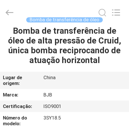
Power
Pump
Co.,
Ltd..
All
Bomba de transferência de óleo
Rights
Reserved.
Bomba de transferência de
CASA
Developed
by
ECER
óleo de alta pressão de Cruid,
PRODUTOS
única bomba reciprocando de
atuação horizontal
SOBRE
NÓS
Lugar de
China
origem:
EXCURSÃO
Marca:
BJB
DA
Certificação:
ISO9001
FÁBRICA
Número do
3SY18.5
modelo: