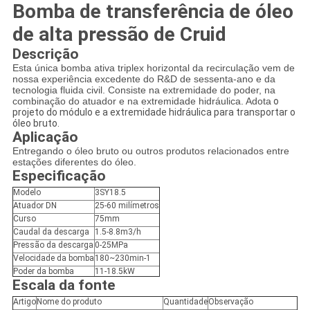
Bomba de transferência de óleo
de alta pressão de Cruid
Descrição
Esta única bomba ativa triplex horizontal da recirculação vem de
nossa experiência excedente do R&D de sessenta-ano e da
tecnologia fluida civil. Consiste na extremidade do poder, na
combinação do atuador e na extremidade hidráulica. Adota
o
projeto do módulo e a extremidade hidráulica para transportar o
óleo bruto.
Aplicação
Entregando o óleo bruto ou outros produtos relacionados entre
estações diferentes do óleo.
Especificação
Modelo
3SY18.5
Atuador DN
25-60 milímetros
Curso
75mm
Caudal da descarga
1.5-8.8m3/h
Pressão da descarga
0-25MPa
Velocidade da bomba
180~230min-1
Poder da bomba
11-18.5kW
Escala da fonte
Artigo
Nome do produto
Quantidade
Observação