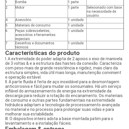
1
Bomba
1 parte
2
Motor
1 parte
Selecionado com base
na necessidade de
usuário
4
Acessório
1 unidade
5
Materiais de consumo
1 unidade
6
Peças sobresselentes,
1 unidade
acessórios e ferramentas
especiais
7
Desenhos e documentos
1 unidade
técnicos
Características do produto
I. A extremidade do poder adapta de 2 apoios o eixo de manivela
de 3 voltas & e a estrutura das hastes da conexão. Caracteriza
com peso mais de grande resistência e rigidez, mais claro da
estrutura simples, vida útil mais longa, manutenção convinient
e operação estável.
II. A parte fluida é feita de aço inoxidável para a desmontagem
anticorrosiva e fácil para mudar os sonsumales. Há um serviço
inflável do armazenamento de energia na extremidade da
descarga para reduzir a rotação do encanamento. Os materiais
de consumo e outras partes fundamentais na extremidade
hidráulica adaptam a tecnologia de processamento avançada
no material e no processo para prolongar suas vidas e para
melhorar sua estabilidade.
III. O dispositivo inteiro adota a base montada patim para o
levantamento e a instalação fáceis.