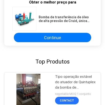
Obter o melhor preço para
Bomba de transferência de óleo
de alta pressão de Cruid, única
bomba reciprocando de atuação
horizontal
Continue
Top Produtos
Tipo operação estável
do atuador de Quintuplex
da bomba de
transferência de óleo
negotiable MOQ:1 conjunto
com a vida útil longa
CONTACT