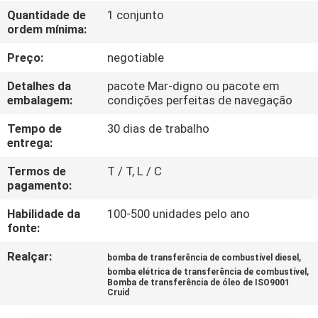
CONTROLE
Quantidade de
1 conjunto
ordem mínima:
DA
QUALIDADE
Preço:
negotiable
Detalhes da
pacote Mar-digno ou pacote em
CONTACTE-
embalagem:
condições perfeitas de navegação
NOS
Tempo de
30 dias de trabalho
entrega:
PEÇA
Termos de
T / T, L / C
pagamento:
UMAS
Habilidade da
100-500 unidades pelo ano
CITAÇÕES
fonte:
Realçar:
,
bomba de transferência de combustível diesel
MAPA
,
bomba elétrica de transferência de combustível
Bomba de transferência de óleo de ISO9001
DO
Cruid
SITE